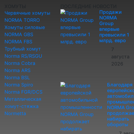
ХОМУТЫ
ПОСЛЕДНИЕ НОВОСТИ
Продажи
Червячные хомуты
NORMA
NORMA TORRO
Group
Хомуты силовые
впервые
NORMA GBS
превысили 1
млрд. евро
NORMA FBS
Трубный хомут
7
Norma RS/RSGU
августа
Norma Cobra
2026
Norma ARS
Norma BSL
Norma Spiro
Благодаря
европейск
Norma FGR/DCS
автомобил
Металлическая
промышле
хомут-стяжка
NORMA Gr
продолжае
Normetta
набирать
обороты
7 авгу