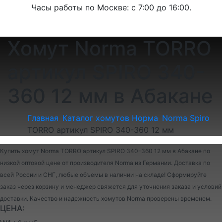
Часы работы по Москве: с 7:00 до 16:00.
Хомут Norma TORRO
артикул SPIRO 340-
360 12 мм в Абакане
Главная
Каталог хомутов Норма
Norma Spiro
TORRO артикул SPIRO 340-360 12 мм
Купить хомут Norma TORRO артикул SPIRO 340-360 12 мм в Абакане по
низкой оптовой цене от производителя Norma из Германии. Доставка по
всей России и СНГ, любые объемы в наличии на складе! Сформируйте
заказ через корзину и менеджер свяжется для уточнения заказа и условий
доставки. Качество и надежность хомутов Norma проверены временем.
ЦЕНА: