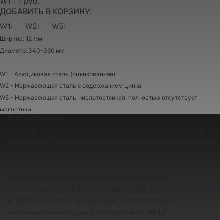
W1 : 1 руб.
ДОБАВИТЬ В КОРЗИНУ:
W1:
W2:
W5:
Ширина: 12 мм
Диаметр: 340-360 мм
W1 - Алюциковая сталь (оцинкованная)
W2 - Нержавеющая сталь с содержанием цинка
W5 - Нержавеющая сталь, кислотостойкая, полностью отсутствует
магнетизм
О КОМПАНИИ
Хомуты Норма – это гарантия длительного срока
службы. Изделия отличаются повышенным уровнем
надежности и поэтому считаются наиболее
востребованными. Мы предлагаем только
сертифицированные товары популярного
производителя. Работая с нами, Вы будете уверены
в 100% качестве продукции, поставляемой
®
напрямую немецким концерном NORMA
.