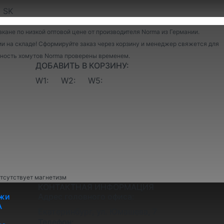
 SK
кане по низкой оптовой цене от производителя Norma из Германии.
и на складе! Сформируйте заказ через корзину и менеджер свяжется для
ежность хомутов Norma проверены временем.
ДОБАВИТЬ В КОРЗИНУ:
W1:
W2:
W5:
отсутствует магнетизм
КОНТАКТНАЯ ИНФОРМАЦИЯ
жи
Адрес головного офиса:
A
Екатеринбург, ул. Юмашева, 7
Телефон: