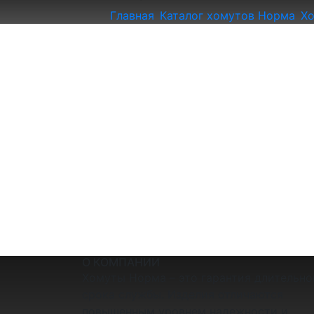
Главная
Каталог хомутов Норма
Х
О КОМПАНИИ
Хомуты Норма – это гарантия длительно
срока службы. Изделия отличаются
повышенным уровнем надежности и