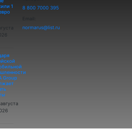
ые
или 1
8 800 7000 395
евро
Email:
normarus@list.ru
вгуста
026
даря
ейской
обильной
шленности
 Group
лжает
ать
ты
 августа
026