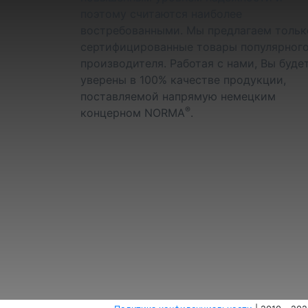
поэтому считаются наиболее
востребованными. Мы предлагаем тольк
сертифицированные товары популярног
производителя. Работая с нами, Вы буде
уверены в 100% качестве продукции,
поставляемой напрямую немецким
®
концерном NORMA
.