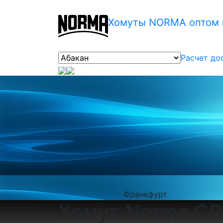
Хомуты NORMA оптом 
Расчет до
Франкфурт
Хомут Norma GB