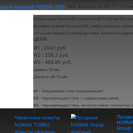
омуты силовые NORMA GBS
GBS артикул M 68-73 25 мм
Купить хомут Norma GBS артикул M 68-73 25 мм SK в Аба
Доставка по всей России и СНГ, любые объемы в наличи
уточнения заказа и условий доставки. Качество и над
ЦЕНА:
W1 : 264.1 руб.
W2 : 258.3 руб.
W5 : 469.85 руб.
Ширина: 25 мм
Диаметр: 68-73 мм
W1 - Алюциковая сталь (оцинкованная)
W2 - Нержавеющая сталь с содержанием цинка
W5 - Нержавеющая сталь, кислотостойкая, полностью 
ХОМУТЫ
ПОСЛЕДНИЕ НОВОСТИ
Прода
го
Червячные хомуты
NORM
NORMA TORRO
Group
Хомуты силовые