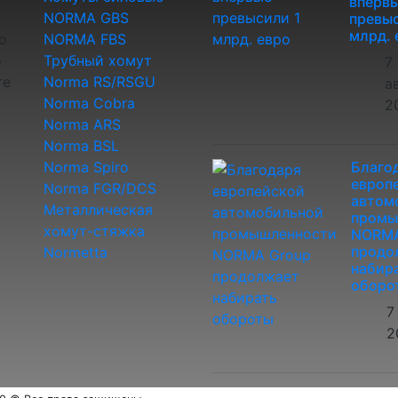
вперв
NORMA GBS
превыс
млрд. 
о
NORMA FBS
о
Трубный хомут
7
те
Norma RS/RSGU
а
Norma Cobra
2
Norma ARS
Norma BSL
Norma Spiro
Благо
европ
Norma FGR/DCS
автом
Металлическая
промы
хомут-стяжка
NORMA
продо
Normetta
набир
оборо
7
2