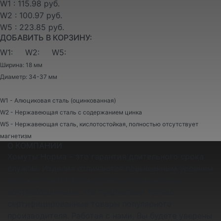
W1 : 115.98 руб.
W2 : 100.97 руб.
W5 : 223.85 руб.
ДОБАВИТЬ В КОРЗИНУ:
W1:
W2:
W5:
Ширина: 18 мм
Диаметр: 34-37 мм
W1 - Алюциковая сталь (оцинкованная)
W2 - Нержавеющая сталь с содержанием цинка
W5 - Нержавеющая сталь, кислотостойкая, полностью отсутствует
магнетизм
О КОМПАНИИ
Хомуты Норма – это гарантия длительного срока
службы. Изделия отличаются повышенным уровнем
надежности и поэтому считаются наиболее
востребованными. Мы предлагаем только
сертифицированные товары популярного
производителя. Работая с нами, Вы будете уверены