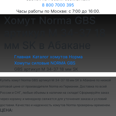
8 800 7000 395
Часы работы по Москве: с 7:00 до 16:00.
Хомут Norma GBS
артикул M 34-37 18
мм SK в Абакане
Главная
Каталог хомутов Норма
Хомуты силовые NORMA GBS
GBS артикул M 34-37 18 мм SK
Купить хомут Norma GBS артикул M 34-37 18 мм SK в Абакане по низкой
оптовой цене от производителя Norma из Германии. Доставка по всей
России и СНГ, любые объемы в наличии на складе! Сформируйте заказ
через корзину и менеджер свяжется для уточнения заказа и условий
доставки. Качество и надежность хомутов Norma проверены временем.
ЦЕНА: