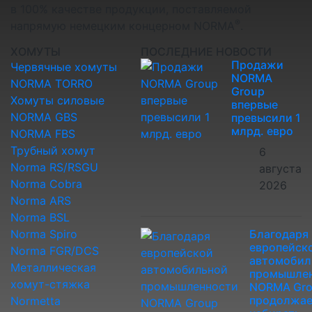
в 100% качестве продукции, поставляемой
®
напрямую немецким концерном NORMA
.
ХОМУТЫ
ПОСЛЕДНИЕ НОВОСТИ
Продажи
Червячные хомуты
NORMA
NORMA TORRO
Group
Хомуты силовые
впервые
NORMA GBS
превысили 1
млрд. евро
NORMA FBS
Трубный хомут
6
Norma RS/RSGU
августа
Norma Cobra
2026
Norma ARS
Norma BSL
Norma Spiro
Благодаря
европейск
Norma FGR/DCS
автомобил
Металлическая
промышле
хомут-стяжка
NORMA Gr
продолжае
Normetta