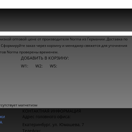
 низкой оптовой цене от производителя Norma из Германии. Доставка по
! Сформируйте заказ через корзину и менеджер свяжется для уточнения
мутов Norma проверены временем.
ДОБАВИТЬ В КОРЗИНУ:
W1:
W2:
W5:
тсутствует магнетизм
КОНТАКТНАЯ ИНФОРМАЦИЯ
жи
Адрес головного офиса:
A
Екатеринбург, ул. Юмашева, 7
Телефон: