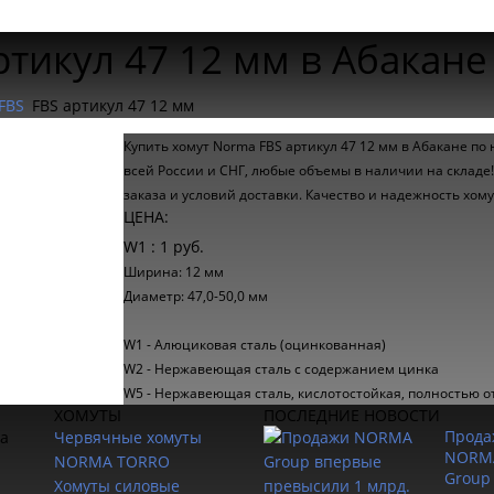
ртикул 47 12 мм в Абакане
FBS
FBS артикул 47 12 мм
Купить хомут Norma FBS артикул 47 12 мм в Абакане по
всей России и СНГ, любые объемы в наличии на складе
заказа и условий доставки. Качество и надежность хо
ЦЕНА:
W1 : 1 руб.
Ширина: 12 мм
Диаметр: 47,0-50,0 мм
W1 - Алюциковая сталь (оцинкованная)
W2 - Нержавеющая сталь с содержанием цинка
W5 - Нержавеющая сталь, кислотостойкая, полностью о
ХОМУТЫ
ПОСЛЕДНИЕ НОВОСТИ
Прода
ка
Червячные хомуты
NORM
NORMA TORRO
Group
Хомуты силовые