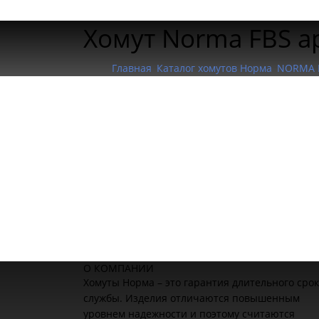
Хомут Norma FBS а
Главная
Каталог хомутов Норма
NORMA 
О КОМПАНИИ
Хомуты Норма – это гарантия длительного сро
службы. Изделия отличаются повышенным
уровнем надежности и поэтому считаются