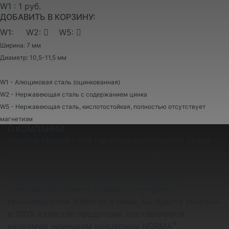
W1 : 1 руб.
ДОБАВИТЬ В КОРЗИНУ:
W1:
W2:
W5:
Ширина: 7 мм
Диаметр: 10,5-11,5 мм
W1 - Алюциковая сталь (оцинкованная)
W2 - Нержавеющая сталь с содержанием цинка
W5 - Нержавеющая сталь, кислотостойкая, полностью отсутствует
магнетизм
О КОМПАНИИ
Хомуты Норма – это гарантия длительного срока
службы. Изделия отличаются повышенным уровнем
надежности и поэтому считаются наиболее
востребованными. Мы предлагаем только
сертифицированные товары популярного
производителя. Работая с нами, Вы будете уверены
в 100% качестве продукции, поставляемой
®
напрямую немецким концерном NORMA
.