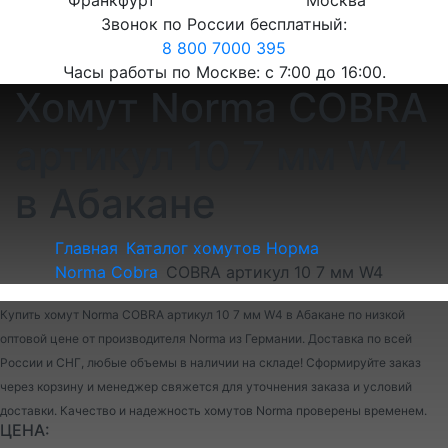
Франкфурт
Москва
Звонок по России бесплатный:
8 800 7000 395
Часы работы по Москве: с 7:00 до 16:00.
Хомут Norma COBRA
артикул 10 7 мм W4
в Абакане
Главная
Каталог хомутов Норма
Norma Cobra
COBRA артикул 10 7 мм W4
Купить хомут Norma COBRA артикул 10 7 мм W4 в Абакане по низкой
оптовой цене от производителя Norma из Германии. Доставка по всей
России и СНГ, любые объемы в наличии на складе! Сформируйте заказ
через корзину и менеджер свяжется для уточнения заказа и условий
доставки. Качество и надежность хомутов Norma проверены временем.
ЦЕНА: