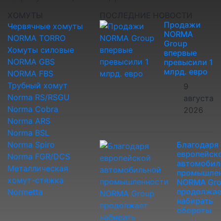
ХОМУТЫ
ПОСЛЕДНИЕ НОВОСТИ
Продажи
Червячные хомуты
NORMA
NORMA TORRO
Group
Хомуты силовые
впервые
NORMA GBS
превысили 1
млрд. евро
NORMA FBS
Трубный хомут
9
Norma RS/RSGU
августа
Norma Cobra
2026
Norma ARS
Norma BSL
Norma Spiro
Благодаря
европейск
Norma FGR/DCS
автомобил
Металлическая
промышле
хомут-стяжка
NORMA Gr
продолжае
Normetta
набирать
обороты