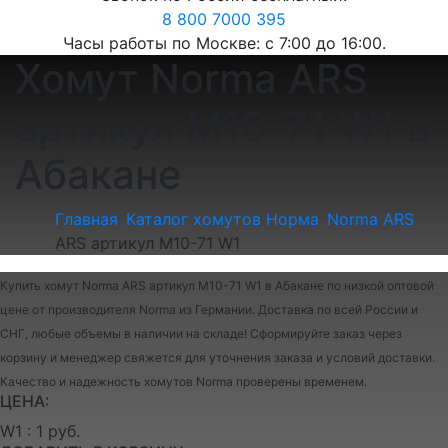
8 800 7000 395
Часы работы по Москве: с 7:00 до 16:00.
Хомут Norma ARS
артикул M10-71 W1 в
Абакане
Главная
Каталог хомутов Норма
Norma ARS
ARS артикул M10-71 W1
Купить хомут Norma ARS артикул M10-71 W1 в Абакане по низкой оптовой
цене от производителя Norma из Германии. Доставка по всей России и
СНГ, любые объемы в наличии на складе! Сформируйте заказ через
корзину и менеджер свяжется для уточнения заказа и условий доставки.
Качество и надежность хомутов Norma проверены временем.
ЦЕНА:
W1 : 1 руб.