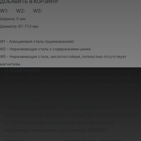
ДОБАВИТЬ В КОРЗИНУ:
W1:
W2:
W5:
Ширина: 0 мм
Диаметр: 67-71.5 мм
W1 - Алюциковая сталь (оцинкованная)
W2 - Нержавеющая сталь с содержанием цинка
W5 - Нержавеющая сталь, кислотостойкая, полностью отсутствует
магнетизм
О КОМПАНИИ
Хомуты Норма – это гарантия длительного срока
службы. Изделия отличаются повышенным уровнем
надежности и поэтому считаются наиболее
востребованными. Мы предлагаем только
сертифицированные товары популярного
производителя. Работая с нами, Вы будете уверены
в 100% качестве продукции, поставляемой
®
напрямую немецким концерном NORMA
.