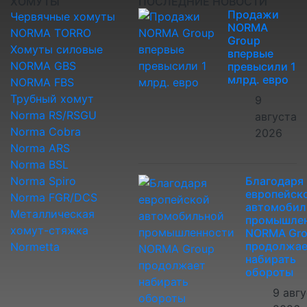
ХОМУТЫ
ПОСЛЕДНИЕ НОВОСТИ
Продажи
Червячные хомуты
NORMA
NORMA TORRO
Group
Хомуты силовые
впервые
NORMA GBS
превысили 1
млрд. евро
NORMA FBS
Трубный хомут
9
Norma RS/RSGU
августа
Norma Cobra
2026
Norma ARS
Norma BSL
Norma Spiro
Благодаря
европейск
Norma FGR/DCS
автомобил
Металлическая
промышле
хомут-стяжка
NORMA Gr
продолжае
Normetta
набирать
обороты
9 авг