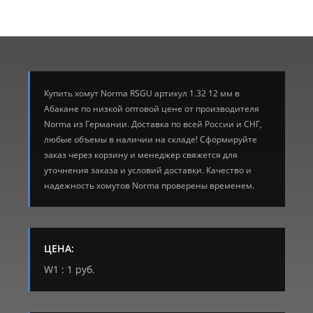
Купить хомут Norma RSGU артикул 1.32 12 мм в
Абакане по низкой оптовой цене от производителя
Norma из Германии. Доставка по всей России и СНГ,
любые объемы в наличии на складе! Сформируйте
заказ через корзину и менеджер свяжется для
уточнения заказа и условий доставки. Качество и
надежность хомутов Norma проверены временем.
ЦЕНА:
W1 : 1 руб.