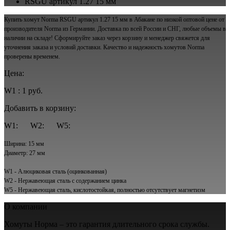
RSGU артикул 1.27 15 мм
Купить хомут Norma RSGU артикул 1.27 15 мм в Абакане по низкой оптовой цене от
производителя Norma из Германии. Доставка по всей России и СНГ, любые объемы в
наличии на складе! Сформируйте заказ через корзину и менеджер свяжется для
уточнения заказа и условий доставки. Качество и надежность хомутов Norma
проверены временем.
Цена:
W1 : 1 руб.
Добавить в корзину:
W1:
W2:
W5:
Ширина: 15 мм
Диаметр: 27 мм
W1 - Алюциковая сталь (оцинкованная)
W2 - Нержавеющая сталь с содержанием цинка
W5 - Нержавеющая сталь, кислотостойкая, полностью отсутствует магнетизм
О компании
Хомуты Норма – это гарантия длительного срока службы.