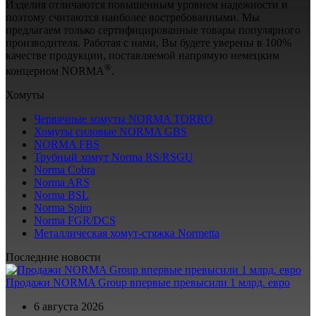
Изделия отличаются повышенным уровнем надежности и
поэтому считаются наиболее востребованными. Мы
предлагаем только сертифицированные товары популярного
производителя. Работая с нами, Вы будете уверены в 100%
качестве продукции, поставляемой напрямую немецким
®
концерном NORMA
.
Хомуты
Червячные хомуты NORMA TORRO
Хомуты силовые NORMA GBS
NORMA FBS
Трубный хомут Norma RS/RSGU
Norma Cobra
Norma ARS
Norma BSL
Norma Spiro
Norma FGR/DCS
Металлическая хомут-стяжка Normetta
Последние новости
Продажи NORMA Group впервые превысили 1 млрд. евро
6 августа 2026